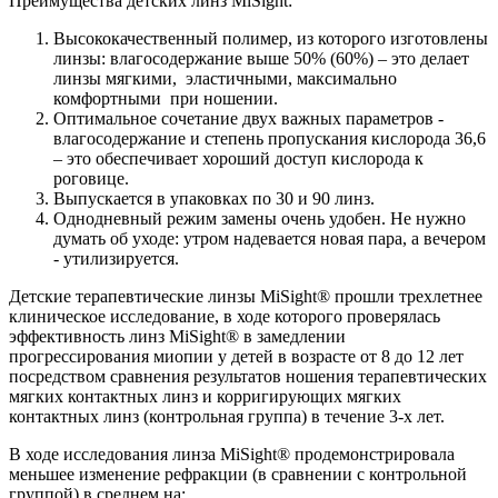
Преимущества детских линз MiSight:
Высококачественный полимер, из которого изготовлены
линзы: влагосодержание выше 50% (60%) – это делает
линзы мягкими, эластичными, максимально
комфортными при ношении.
Оптимальное сочетание двух важных параметров -
влагосодержание и степень пропускания кислорода 36,6
– это обеспечивает хороший доступ кислорода к
роговице.
Выпускается в упаковках по 30 и 90 линз.
Однодневный режим замены очень удобен. Не нужно
думать об уходе: утром надевается новая пара, а вечером
- утилизируется.
Детские терапевтические линзы MiSight® прошли трехлетнее
клиническое исследование, в ходе которого проверялась
эффективность линз MiSight® в замедлении
прогрессирования миопии у детей в возрасте от 8 до 12 лет
посредством сравнения результатов ношения терапевтических
мягких контактных линз и корригирующих мягких
контактных линз (контрольная группа) в течение 3-х лет.
В ходе исследования линза MiSight® продемонстрировала
меньшее изменение рефракции (в сравнении с контрольной
группой) в среднем на: