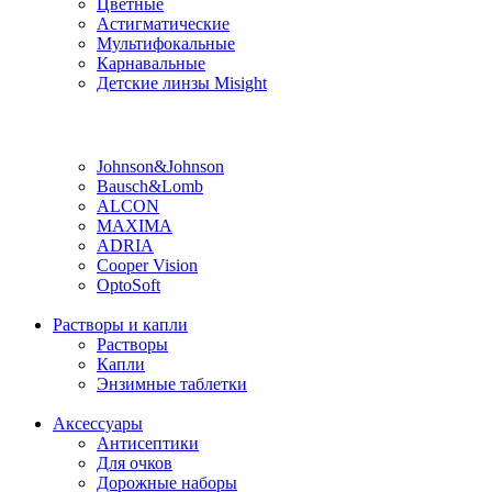
Цветные
Астигматические
Мультифокальные
Карнавальные
Детские линзы Misight
Производитель
Johnson&Johnson
Bausch&Lomb
ALCON
MAXIMA
ADRIA
Cooper Vision
OptoSoft
Растворы и капли
Растворы
Капли
Энзимные таблетки
Аксессуары
Антисептики
Для очков
Дорожные наборы