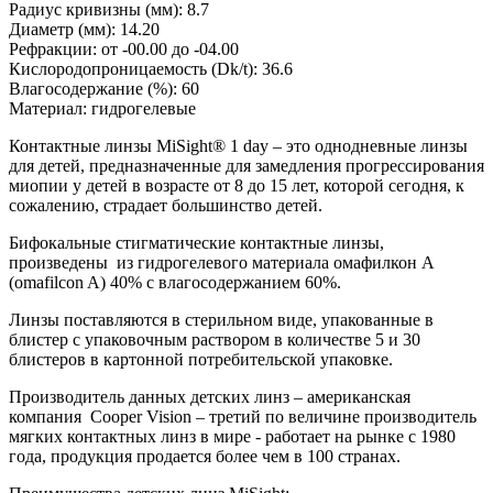
Радиус кривизны (мм):
8.7
Диаметр (мм):
14.20
Рефракции:
от -00.00 до -04.00
Кислородопроницаемость (Dk/t):
36.6
Влагосодержание (%):
60
Материал:
гидрогелевые
Контактные линзы MiSight® 1 day – это однодневные линзы
для детей, предназначенные для замедления прогрессирования
миопии у детей в возрасте от 8 до 15 лет, которой сегодня, к
сожалению, страдает большинство детей.
Бифокальные стигматические контактные линзы,
произведены из гидрогелевого материала омафилкон А
(omafilcon A) 40% с влагосодержанием 60%.
Линзы поставляются в стерильном виде, упакованные в
блистер с упаковочным раствором в количестве 5 и 30
блистеров в картонной потребительской упаковке.
Производитель данных детских линз – американская
компания Cooper Vision – третий по величине производитель
мягких контактных линз в мире - работает на рынке с 1980
года, продукция продается более чем в 100 странах.