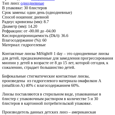
Тип линз:
однодневные
В упаковке:
30 блистеров
Срок замены:
один день (однодневные)
Способ ношения:
дневной
Радиус кривизны (мм):
8.7
Диаметр (мм):
14.20
Рефракции:
от -00.00 до -04.00
Кислородопроницаемость (Dk/t):
36.6
Влагосодержание (%):
60
Материал:
гидрогелевые
Контактные линзы MiSight® 1 day – это однодневные линзы
для детей, предназначенные для замедления прогрессирования
миопии у детей в возрасте от 8 до 15 лет, которой сегодня, к
сожалению, страдает большинство детей.
Бифокальные стигматические контактные линзы,
произведены из гидрогелевого материала омафилкон А
(omafilcon A) 40% с влагосодержанием 60%.
Линзы поставляются в стерильном виде, упакованные в
блистер с упаковочным раствором в количестве 5 и 30
блистеров в картонной потребительской упаковке.
Производитель данных детских линз – американская