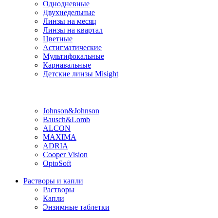
Однодневные
Двухнедельные
Линзы на месяц
Линзы на квартал
Цветные
Астигматические
Мультифокальные
Карнавальные
Детские линзы Misight
Производитель
Johnson&Johnson
Bausch&Lomb
ALCON
MAXIMA
ADRIA
Cooper Vision
OptoSoft
Растворы и капли
Растворы
Капли
Энзимные таблетки