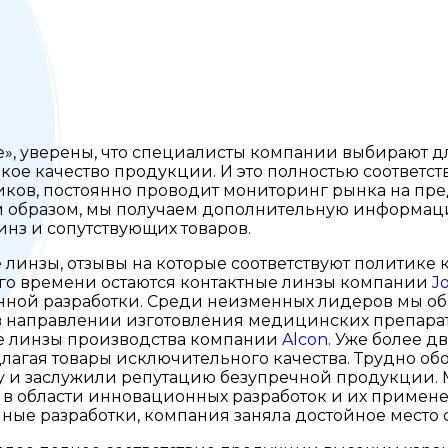
», уверены, что специалисты компании выбирают дл
ое качество продукции. И это полностью соответст
дников, постоянно проводит мониторинг рынка на п
им образом, мы получаем дополнительную информац
инз и сопутствующих товаров.
е линзы, отзывы на которые соответствуют политике 
го времени остаются контактные линзы компании
J
ной разработки. Среди неизменных лидеров мы об
 направлении изготовления медицинских препарат
ые линзы производства компании
Alcon
. Уже более д
едлагая товары исключительного качества. Трудно
у и заслужили репутацию безупречной продукции. 
в области инновационных разработок и их примене
чные разработки, компания заняла достойное место