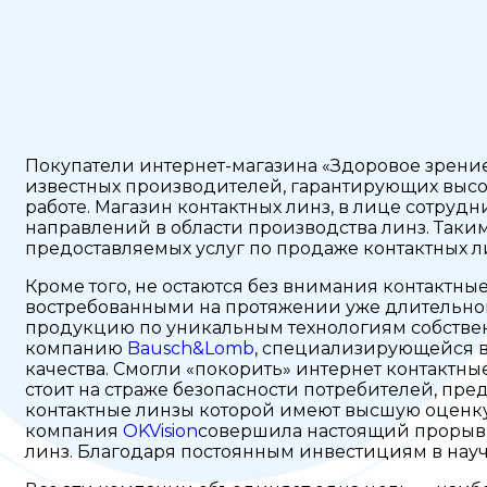
Покупатели интернет-магазина «Здоровое зрение
известных производителей, гарантирующих высок
работе. Магазин контактных линз, в лице сотру
направлений в области производства линз. Так
предоставляемых услуг по продаже контактных л
Кроме того, не остаются без внимания контактны
востребованными на протяжении уже длительно
продукцию по уникальным технологиям собствен
компанию
Bausch&Lomb
, специализирующейся в
качества. Смогли «покорить» интернет контактн
стоит на страже безопасности потребителей, пр
контактные линзы которой имеют высшую оценк
компания
OKVision
совершила настоящий прорыв 
линз. Благодаря постоянным инвестициям в нау