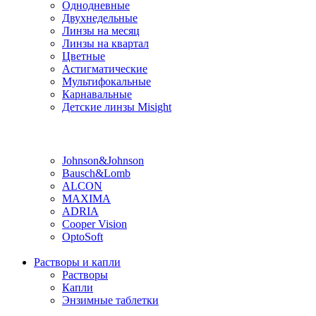
Однодневные
Двухнедельные
Линзы на месяц
Линзы на квартал
Цветные
Астигматические
Мультифокальные
Карнавальные
Детские линзы Misight
Производитель
Johnson&Johnson
Bausch&Lomb
ALCON
MAXIMA
ADRIA
Cooper Vision
OptoSoft
Растворы и капли
Растворы
Капли
Энзимные таблетки