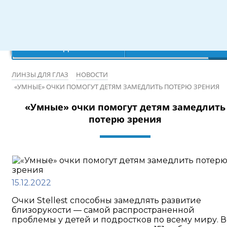
Режим работы: 10:00-20:00
×
×
×
×
Ваш город:
Записаться на бесплатную проверку зрения
Санкт-Петербург
Да
Нет
ЛИНЗЫ ДЛЯ ГЛАЗ
НОВОСТИ
«УМНЫЕ» ОЧКИ ПОМОГУТ ДЕТЯМ ЗАМЕДЛИТЬ ПОТЕРЮ ЗРЕНИЯ
«Умные» очки помогут детям замедлить
потерю зрения
15.12.2022
Очки Stellest способны замедлять развитие
близорукости — самой распространенной
проблемы у детей и подростков по всему миру. В