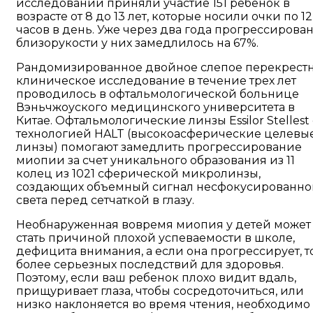
исследовании приняли участие 151 ребенок в
возрасте от 8 до 13 лет, которые носили очки по 12
часов в день. Уже через два года прогрессирова
близорукости у них замедлилось на 67%.
Рандомизированное двойное слепое перекрест
клиническое исследование в течение трех лет
проводилось в офтальмологической больнице
Вэньчжоуского медицинского университета в
Китае. Офтальмологические линзы Essilor Stellest 
технологией HALT (высокоасферические целевы
линзы) помогают замедлить прогрессирование
миопии за счет уникального образования из 11
колец из 1021 сферической микролинзы,
создающих объемный сигнал несфокусированно
света перед сетчаткой в глазу.
Необнаруженная вовремя миопия у детей может
стать причиной плохой успеваемости в школе,
дефицита внимания, а если она прогрессирует, т
более серьезных последствий для здоровья.
Поэтому, если ваш ребенок плохо видит вдаль,
прищуривает глаза, чтобы сосредоточиться, или
низко наклоняется во время чтения, необходимо