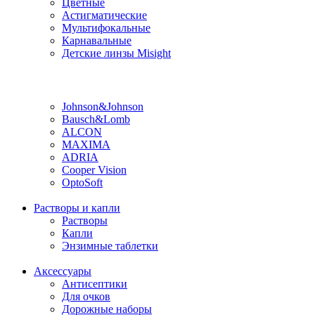
Цветные
Астигматические
Мультифокальные
Карнавальные
Детские линзы Misight
Производитель
Johnson&Johnson
Bausch&Lomb
ALCON
MAXIMA
ADRIA
Cooper Vision
OptoSoft
Растворы и капли
Растворы
Капли
Энзимные таблетки
Аксессуары
Антисептики
Для очков
Дорожные наборы