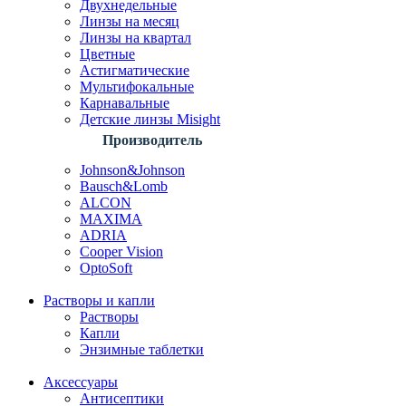
Двухнедельные
Линзы на месяц
Линзы на квартал
Цветные
Астигматические
Мультифокальные
Карнавальные
Детские линзы Misight
Производитель
Johnson&Johnson
Bausch&Lomb
ALCON
MAXIMA
ADRIA
Cooper Vision
OptoSoft
Растворы и капли
Растворы
Капли
Энзимные таблетки
Аксессуары
Антисептики