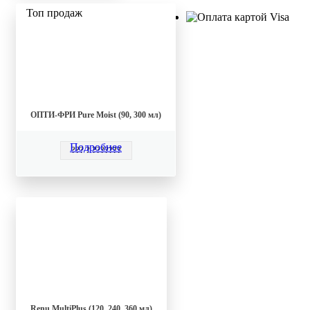
Топ продаж
ОПТИ-ФРИ Pure Moist (90, 300 мл)
Подробнее
??? ? ???????
Renu MultiPlus (120, 240, 360 мл)