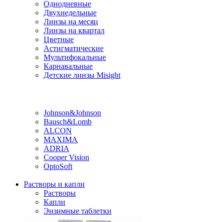
Однодневные
Двухнедельные
Линзы на месяц
Линзы на квартал
Цветные
Астигматические
Мультифокальные
Карнавальные
Детские линзы Misight
Производитель
Johnson&Johnson
Bausch&Lomb
ALCON
MAXIMA
ADRIA
Cooper Vision
OptoSoft
Растворы и капли
Растворы
Капли
Энзимные таблетки