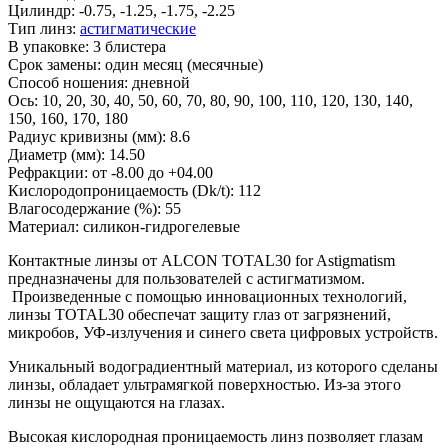
Цилиндр:
-0.75, -1.25, -1.75, -2.25
Тип линз:
астигматические
В упаковке:
3 блистера
Срок замены:
один месяц (месячные)
Способ ношения:
дневной
Ось:
10, 20, 30, 40, 50, 60, 70, 80, 90, 100, 110, 120, 130, 140,
150, 160, 170, 180
Радиус кривизны (мм):
8.6
Диаметр (мм):
14.50
Рефракции:
от -8.00 до +04.00
Кислородопроницаемость (Dk/t):
112
Влагосодержание (%):
55
Материал:
силикон-гидрогелевые
Контактные линзы от ALCON TOTAL30 for Astigmatism
предназначены для пользователей с астигматизмом.
Произведенные с помощью инновационных технологий,
линзы TOTAL30 обеспечат защиту глаз от загрязнений,
микробов, УФ-излучения и синего света цифровых устройств.
Уникальный водоградиентный материал, из которого сделаны
линзы, обладает ультрамягкой поверхностью. Из-за этого
линзы не ощущаются на глазах.
Высокая кислородная проницаемость линз позволяет глазам