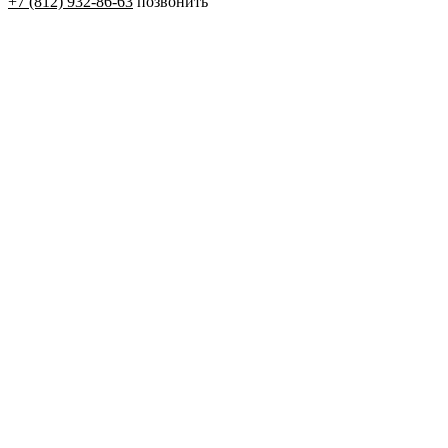
+7 (812) 932-86-63
позвонить