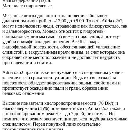
Влагосодержание (%):
45
Материал:
гидрогелевые
Месячные линзы дневного типа ношения с большим
диапазоном диоптрий: от -12.00 до +8.00. То есть Adria o2o2
могут использовать люди, страдающие как близорукостью, так
и дальнозоркостью. Модель относится к гидрогель-
силиконовым линзам самого свежего поколения, а потому
удобна и комфортна для ношения. Все благодаря
гидрофильной поверхности, обеспечивающей увлажнение
слизистой, и закругленным краям линзы, за счет которых она
сохраняет свое местоположение и не доставляет неудобств
при надевании и снятии.
Adria o2o2 практически не нуждается в специальном уходе в
течение всего срока эксплуатации. Ведь их сверхгладкая
поверхность обладает жироотталкивающими свойствами и
препятствует осаждению пыли и грязи, образованию
белковых отложений.
Высокие показатели кислородопроницаемости (70 Dk/t) и
влагосодержания (45%) позволяют носить Adria o2o2 также и
в пролонгированном режиме – до 7 дней, не снимая. Но
помните, что режим эксплуатации должен подбираться только
специалистом. Перед покупкой линз обязательно
проконсультируйтесь с врачом.