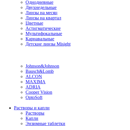
Однодневные
Двухнедельные
Линзы на месяц
Линзы на квартал
Цветные
Астигматические
Мультифокальные
Карнавальные
Детские линзы Misight
Производитель
Johnson&Johnson
Bausch&Lomb
ALCON
MAXIMA
ADRIA
Cooper Vision
OptoSoft
Растворы и капли
Растворы
Капли
Энзимные таблетки