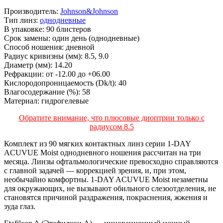
Производитель:
Johnson&Johnson
Тип линз:
однодневные
В упаковке:
90 блистеров
Срок замены:
один день (однодневные)
Способ ношения:
дневной
Радиус кривизны (мм):
8.5, 9.0
Диаметр (мм):
14.20
Рефракции:
от -12.00 до +06.00
Кислородопроницаемость (Dk/t):
40
Влагосодержание (%):
58
Материал:
гидрогелевые
Обратите внимание, что плюсовые диоптрии только с
радиусом 8.5
Комплект из 90 мягких контактных линз серии 1-DAY
ACUVUE Moist однодневного ношения рассчитан на три
месяца. Линзы офтальмологические превосходно справляются
с главной задачей — коррекцией зрения, и, при этом,
необычайно комфортны. 1-DAY ACUVUE Moist незаметны
для окружающих, не вызывают обильного слезоотделения, не
становятся причиной раздражения, покраснения, жжения и
зуда глаз.