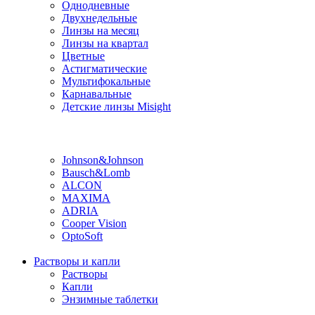
Однодневные
Двухнедельные
Линзы на месяц
Линзы на квартал
Цветные
Астигматические
Мультифокальные
Карнавальные
Детские линзы Misight
Производитель
Johnson&Johnson
Bausch&Lomb
ALCON
MAXIMA
ADRIA
Cooper Vision
OptoSoft
Растворы и капли
Растворы
Капли
Энзимные таблетки