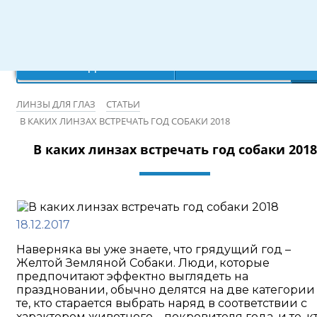
Режим работы: 10:00-20:00
×
×
×
×
Ваш город:
Записаться на бесплатную проверку зрения
Санкт-Петербург
Да
Нет
ЛИНЗЫ ДЛЯ ГЛАЗ
СТАТЬИ
В КАКИХ ЛИНЗАХ ВСТРЕЧАТЬ ГОД СОБАКИ 2018
В каких линзах встречать год собаки 2018
18.12.2017
Наверняка вы уже знаете, что грядущий год –
Желтой Земляной Собаки. Люди, которые
предпочитают эффектно выглядеть на
праздновании, обычно делятся на две категории 
те, кто старается выбрать наряд в соответствии с
характером животного – покровителя года, и те, к