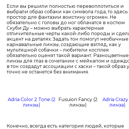
Если вы решили полностью перевоплотиться и
выбрали образ собаки как символа года, то здесь
простор для фантазии воистину огромен. Не
обязательно с головы до ног облачатся в костюм
Скуби Ду – можно выбрать характерные
отличительные черты какой-либо породы и сдел
акцент на деталях. Задать тон помогут необычные
карнавальные линзы, создающие взгляд, как у
мультяшной собачки – любители косплея
обязательно оценят такой вариант. Разноцветные
линзы для глаз в сочетании с мейкапом и одежд
в тон создадут ассоциации с хаски – такой образ 
точно не останется без внимания.
Adria Color 2 Tone (2
Fusuion Fancy (2
Adria Crazy 
линзы)
линзы)
линза)
Конечно, всегда есть категория людей, которые