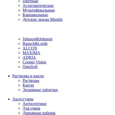
Цветные
Астигматические
Мультифокальные
Карнавальные
Детские линзы Misight
Производитель
Johnson&Johnson
Bausch&Lomb
ALCON
MAXIMA
ADRIA
Cooper Vision
OptoSoft
Растворы и капли
Растворы
Капли
Энзимные таблетки
Аксессуары
Антисептики
Для очков
Дорожные наборы