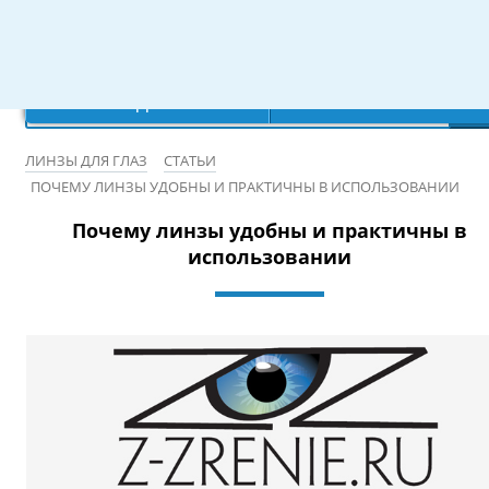
Режим работы: 10:00-20:00
×
×
×
×
Ваш город:
Записаться на бесплатную проверку зрения
Санкт-Петербург
Да
Нет
ЛИНЗЫ ДЛЯ ГЛАЗ
СТАТЬИ
ПОЧЕМУ ЛИНЗЫ УДОБНЫ И ПРАКТИЧНЫ В ИСПОЛЬЗОВАНИИ
Почему линзы удобны и практичны в
использовании