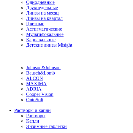
Однодневные
Двухнедельные
Линзы на месяц
Линзы на квартал
Цветные
Астигматические
Мультифокальные
Карнавальные
Детские линзы Misight
Производитель
Johnson&Johnson
Bausch&Lomb
ALCON
MAXIMA
ADRIA
Cooper Vision
OptoSoft
Растворы и капли
Растворы
Капли
Энзимные таблетки