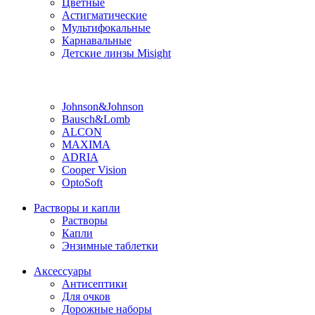
Цветные
Астигматические
Мультифокальные
Карнавальные
Детские линзы Misight
Производитель
Johnson&Johnson
Bausch&Lomb
ALCON
MAXIMA
ADRIA
Cooper Vision
OptoSoft
Растворы и капли
Растворы
Капли
Энзимные таблетки
Аксессуары
Антисептики
Для очков
Дорожные наборы