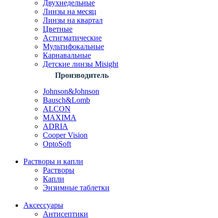
Двухнедельные
Линзы на месяц
Линзы на квартал
Цветные
Астигматические
Мультифокальные
Карнавальные
Детские линзы Misight
Производитель
Johnson&Johnson
Bausch&Lomb
ALCON
MAXIMA
ADRIA
Cooper Vision
OptoSoft
Растворы и капли
Растворы
Капли
Энзимные таблетки
Аксессуары
Антисептики