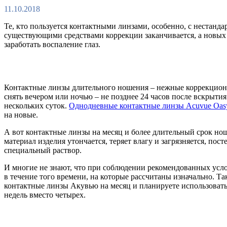
11.10.2018
Те, кто пользуется контактными линзами, особенно, с нестанда
существующими средствами коррекции заканчивается, а новых п
заработать воспаление глаз.
Контактные линзы длительного ношения – нежные коррекционн
снять вечером или ночью – не позднее 24 часов после вскрыти
нескольких суток.
Однодневные контактные линзы Acuvue Oas
на новые.
А вот контактные линзы на месяц и более длительный срок нош
материал изделия утончается, теряет влагу и загрязняется, п
специальный раствор.
И многие не знают, что при соблюдении рекомендованных усло
в течение того времени, на которые рассчитаны изначально. Та
контактные линзы Акувью на месяц и планируете использовать и
недель вместо четырех.