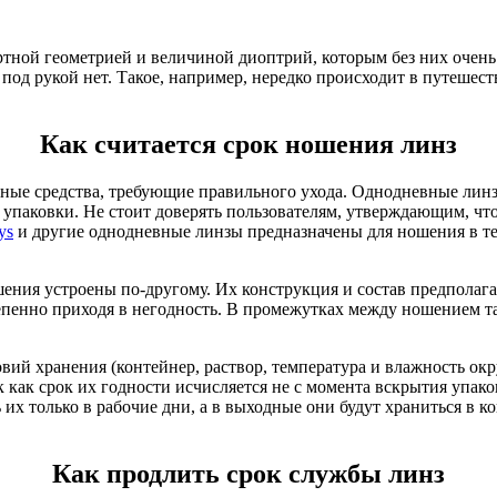
ртной геометрией и величиной диоптрий, которым без них очень 
од рукой нет. Такое, например, нередко происходит в путешест
Как считается срок ношения линз
ые средства, требующие правильного ухода. Однодневные линзы
я упаковки. Не стоит доверять пользователям, утверждающим, чт
ys
и другие однодневные линзы предназначены для ношения в теч
ения устроены по-другому. Их конструкция и состав предполага
остепенно приходя в негодность. В промежутках между ношением
вий хранения (контейнер, раствор, температура и влажность о
к как срок их годности исчисляется не с момента вскрытия упак
х только в рабочие дни, а в выходные они будут храниться в ко
Как продлить срок службы линз