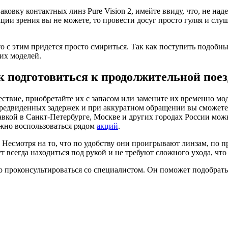
ковку контактных линз Pure Vision 2, имейте ввиду, что, не над
кции зрения вы не можете, то провести досуг просто гуляя и сл
 то с этим придется просто смириться. Так как поступить подоб
ких моделей.
к подготовиться к продолжительной поез
ствие, приобретайте их с запасом или замените их временно мо
непредвиденных задержек и при аккуратном обращении вы сможе
тавкой в Санкт-Петербурге, Москве и других городах России мо
ожно воспользоваться рядом
акций
.
. Несмотря на то, что по удобству они проигрывают линзам, по 
 всегда находиться под рукой и не требуют сложного ухода, что
проконсультироваться со специалистом. Он поможет подобрать ли