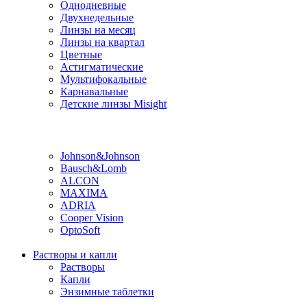
Однодневные
Двухнедельные
Линзы на месяц
Линзы на квартал
Цветные
Астигматические
Мультифокальные
Карнавальные
Детские линзы Misight
Производитель
Johnson&Johnson
Bausch&Lomb
ALCON
MAXIMA
ADRIA
Cooper Vision
OptoSoft
Растворы и капли
Растворы
Капли
Энзимные таблетки