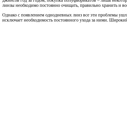
джинсов год за годом, покупка полуфабрикатов – лишь некотор
линзы необходимо постоянно очищать, правильно хранить и воо
Однако с появлением однодневных линз все эти проблемы ушли
исключает необходимость постоянного ухода за ними. Широки