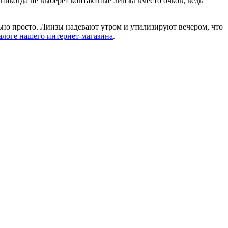
никогда не выберет контактные линзы вместо очков, ведь
но просто. Линзы надевают утром и утилизируют вечером, что
алоге нашего интернет-магазина
.