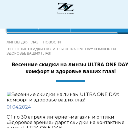
Режим работы: 10:00-20:00
×
×
×
×
Ваш город:
Записаться на бесплатную проверку зрения
Санкт-Петербург
Да
Нет
ЛИНЗЫ ДЛЯ ГЛАЗ
НОВОСТИ
ВЕСЕННИЕ СКИДКИ НА ЛИНЗЫ ULTRA ONE DAY: КОМФОРТ И
ЗДОРОВЬЕ ВАШИХ ГЛАЗ!
Весенние скидки на линзы ULTRA ONE DAY
комфорт и здоровье ваших глаз!
01.04.2024
С 1 по 30 апреля интернет-магазин и оптики
«Здоровое зрение» дарят скидки на контактные
линзы ULTRA ONE DAY: