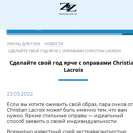
Режим работы: 10:00-20:00
×
×
×
×
Ваш город:
Записаться на бесплатную проверку зрения
Санкт-Петербург
Да
Нет
ЛИНЗЫ ДЛЯ ГЛАЗ
НОВОСТИ
СДЕЛАЙТЕ СВОЙ ГОД ЯРЧЕ С ОПРАВАМИ CHRISTIAN LACROIX
Сделайте свой год ярче с оправами Christi
Lacroix
23.03.2022
Если вы хотите оживить свой образ, пара очков от
Christian Lacroix может быть именно тем, что вам
нужно. Яркие стильные оправы — идеальный
способ заявить о своей индивидуальности.
Всемирно известный соей экстравагантностью