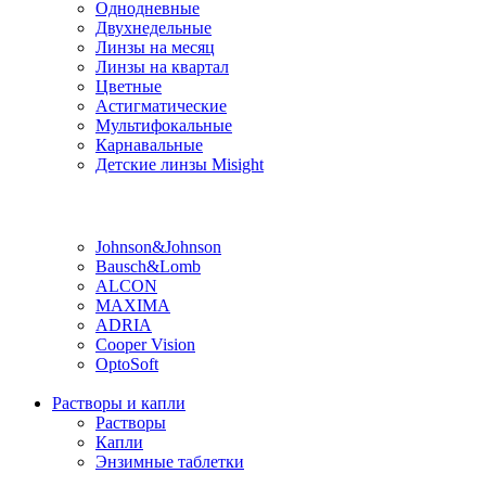
Однодневные
Двухнедельные
Линзы на месяц
Линзы на квартал
Цветные
Астигматические
Мультифокальные
Карнавальные
Детские линзы Misight
Производитель
Johnson&Johnson
Bausch&Lomb
ALCON
MAXIMA
ADRIA
Cooper Vision
OptoSoft
Растворы и капли
Растворы
Капли
Энзимные таблетки