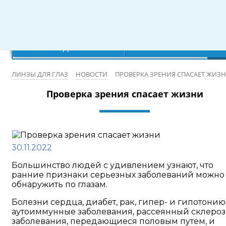
Режим работы: 10:00-20:00
×
×
×
×
Ваш город:
Записаться на бесплатную проверку зрения
Санкт-Петербург
Да
Нет
ЛИНЗЫ ДЛЯ ГЛАЗ
НОВОСТИ
ПРОВЕРКА ЗРЕНИЯ СПАСАЕТ ЖИЗ
Проверка зрения спасает жизни
30.11.2022
Большинство людей с удивлением узнают, что
ранние признаки серьезных заболеваний можно
обнаружить по глазам.
Болезни сердца, диабет, рак, гипер- и гипотонию
аутоиммунные заболевания, рассеянный склероз
заболевания, передающиеся половым путем, и