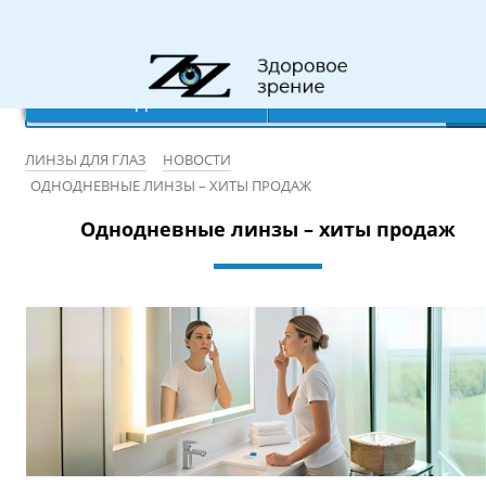
Режим работы: 10:00-20:00
×
×
×
×
Ваш город:
Записаться на бесплатную проверку зрения
Санкт-Петербург
Да
Нет
ЛИНЗЫ ДЛЯ ГЛАЗ
НОВОСТИ
ОДНОДНЕВНЫЕ ЛИНЗЫ – ХИТЫ ПРОДАЖ
Однодневные линзы – хиты продаж