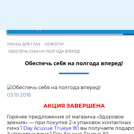
Режим работы: 10:00-20:00
×
×
×
×
Ваш город:
Записаться на бесплатную проверку зрения
Санкт-Петербург
Да
Нет
ЛИНЗЫ ДЛЯ ГЛАЗ
НОВОСТИ
ОБЕСПЕЧЬ СЕБЯ НА ПОЛГОДА ВПЕРЕД!
Обеспечь себя на полгода вперед!
03.10.2016
АКЦИЯ ЗАВЕРШЕНА
Горячее предложение от магазина «Здоровое
зрения» — при покупке 2-х упаковок контактных
линз
1 Day Acuvue Trueye 90
вы получаете подар
2 упаковки линз 1 Day Acuvue Trueye 30.