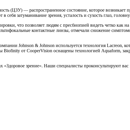
лость (ЦЗУ) — распространенное состояние, которое возникает 
себя затуманивание зрения, усталость и сухость глаз, головну
вки, что позволяет людям с пресбиопией видеть четко как на б
мультифокальные контактные линзы, отмечали снижение симптом
компании Johnson & Johnson используется технология Lacreon, к
 Biofinity от CooperVision оснащены технологией Aquaform, за
ах «Здоровое зрение». Наши специалисты проконсультируют вас