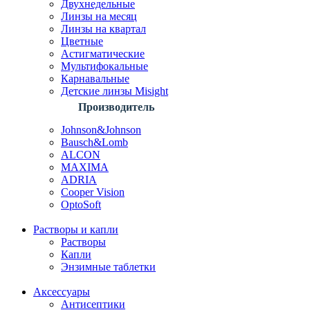
Двухнедельные
Линзы на месяц
Линзы на квартал
Цветные
Астигматические
Мультифокальные
Карнавальные
Детские линзы Misight
Производитель
Johnson&Johnson
Bausch&Lomb
ALCON
MAXIMA
ADRIA
Cooper Vision
OptoSoft
Растворы и капли
Растворы
Капли
Энзимные таблетки
Аксессуары
Антисептики