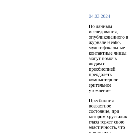
04.03.2024
По данным
исследования,
опубликованного в
журнале Healio,
мультифокальные
контактные линзы
могут помочь
людям с
пресбиопией
преодолеть
компьютерное
зрительное
утомление.
Пресбиопия —
возрастное
состояние, при
котором хрусталик
глаза теряет свою
эластичность, что
приводит к