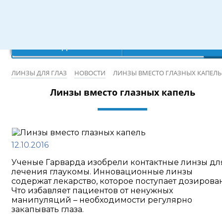
Режим работы: 10:00-20:00
×
×
×
×
Ваш город:
Записаться на бесплатную проверку зрения
Санкт-Петербург
Да
Нет
ЛИНЗЫ ДЛЯ ГЛАЗ
НОВОСТИ
ЛИНЗЫ ВМЕСТО ГЛАЗНЫХ КАПЕЛЬ
Линзы вместо глазных капель
12.10.2016
Ученые Гарварда изобрели контактные линзы дл
лечения глаукомы. Инновационные линзы
содержат лекарство, которое поступает дозирован
Что избавляет пациентов от ненужных
манипуляций – необходимости регулярно
закапывать глаза.