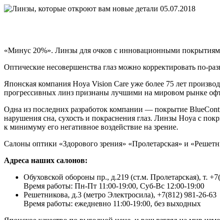
05.07.2018
«Минус 20%». Линзы для очков с инновационными покрытиями
Оптические несовершенства глаз можно корректировать по-ра
Японская компания Hoya Vision Care уже более 75 лет произв
прогрессивных линз признаны лучшими на мировом рынке оф
Одна из последних разработок компании — покрытие BlueContr
нарушения сна, сухость и покраснения глаз. Линзы Hoya с по
к минимуму его негативное воздействие на зрение.
Салоны оптики «Здорового зрения» «Пролетарская» и «Решет
Адреса наших салонов:
Обуховской обороны пр., д.219 (ст.м. Пролетарская), т. +7
Время работы: Пн-Пт 11:00-19:00, Суб-Вс 12:00-19:00
Решетникова, д.3 (метро Электросила), +7(812) 981-26-63
Время работы: ежедневно 11:00-19:00, без выходных