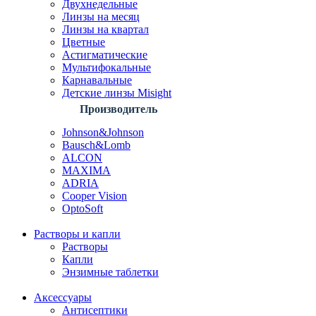
Двухнедельные
Линзы на месяц
Линзы на квартал
Цветные
Астигматические
Мультифокальные
Карнавальные
Детские линзы Misight
Производитель
Johnson&Johnson
Bausch&Lomb
ALCON
MAXIMA
ADRIA
Cooper Vision
OptoSoft
Растворы и капли
Растворы
Капли
Энзимные таблетки
Аксессуары
Антисептики