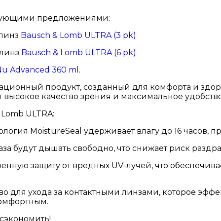
едующими предложениями:
 линз
Bausch & Lomb ULTRA (3 pk)
 линз
Bausch & Lomb ULTRA (6 pk)
u Advanced 360 ml
.
ционный продукт, созданный для комфорта и здоро
 высокое качество зрения и максимальное удобство
 Lomb ULTRA:
огия MoistureSeal удерживает влагу до 16 часов, пр
за будут дышать свободно, что снижает риск раздр
оенную защиту от вредных UV-лучей, что обеспечив
о для ухода за контактными линзами, которое эфф
комфортным.
 сэкономить!