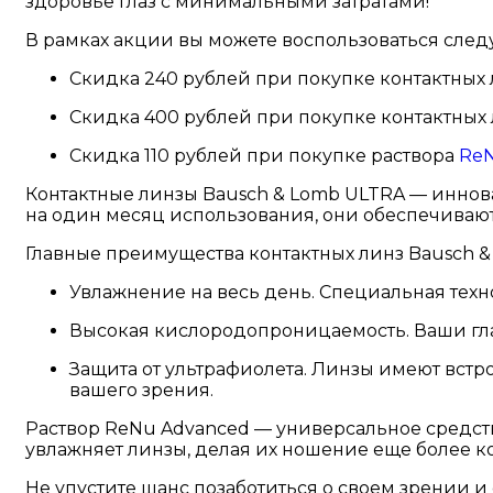
здоровье глаз с минимальными затратами!
В рамках акции вы можете воспользоваться сл
Скидка 240 рублей при покупке контактных
Скидка 400 рублей при покупке контактных
Скидка 110 рублей при покупке раствора
ReN
Контактные линзы Bausch & Lomb ULTRA — иннова
на один месяц использования, они обеспечивают
Главные преимущества контактных линз Bausch &
Увлажнение на весь день. Специальная технол
Высокая кислородопроницаемость. Ваши гла
Защита от ультрафиолета. Линзы имеют встр
вашего зрения.
Раствор ReNu Advanced — универсальное средств
увлажняет линзы, делая их ношение еще более 
Не упустите шанс позаботиться о своем зрении и