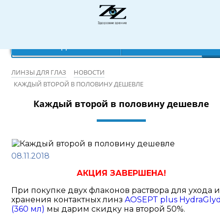
Режим работы: 10:00-20:00
×
×
×
×
Ваш город:
Записаться на бесплатную проверку зрения
Санкт-Петербург
Да
Нет
ЛИНЗЫ ДЛЯ ГЛАЗ
НОВОСТИ
КАЖДЫЙ ВТОРОЙ В ПОЛОВИНУ ДЕШЕВЛЕ
Каждый второй в половину дешевле
08.11.2018
АКЦИЯ ЗАВЕРШЕНА!
При покупке двух флаконов раствора для ухода и
хранения контактных линз
AOSEPT plus HydraGly
(360 мл)
мы дарим скидку на второй 50%.