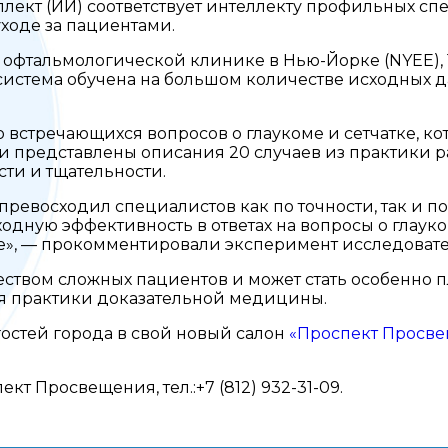
ллект (ИИ) соответствует интеллекту профильных сп
ходе за пациентами.
 офтальмологической клинике в Нью-Йорке (NYEE), 
истема обучена на большом количестве исходных дан
то встречающихся вопросов о глаукоме и сетчатке, 
 представлены описания 20 случаев из практики р
ти и тщательности.
 превосходил специалистов как по точности, так и 
одную эффективность в ответах на вопросы о глауком
те», — прокомментировали эксперимент исследовате
ством сложных пациентов и может стать особенно п
я практики доказательной медицины.
остей города в свой новый салон
«Проспект Просв
спект Просвещения, тел.:+7 (812) 932-31-09.