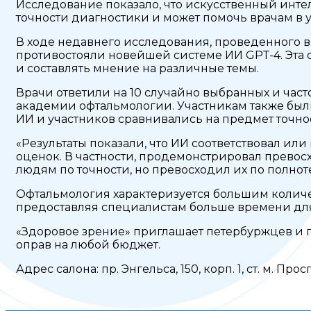
Исследование показало, что искусственный инте
точности диагностики и может помочь врачам в у
В ходе недавнего исследования, проведенного в
противостояли новейшей системе ИИ GPT-4. Эта с
и составлять мнение на различные темы.
Врачи ответили на 10 случайно выбранных и час
академии офтальмологии. Участникам также были
ИИ и участников сравнивались на предмет точнос
«Результаты показали, что ИИ соответствовал или
оценок. В частности, продемонстрировал превосх
людям по точности, но превосходил их по полно
Офтальмология характеризуется большим количе
предоставляя специалистам больше времени дл
«Здоровое зрение» приглашает петербуржцев и г
оправ на любой бюджет.
Адрес салона: пр. Энгельса, 150, корп. 1, ст. м. Про