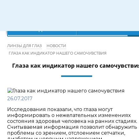
Режим работы: 10:00-20:00
×
×
×
×
Ваш город:
Записаться на бесплатную проверку зрения
Санкт-Петербург
Да
Нет
ЛИНЗЫ ДЛЯ ГЛАЗ
НОВОСТИ
ГЛАЗА КАК ИНДИКАТОР НАШЕГО САМОЧУВСТВИЯ
Глаза как индикатор нашего самочувстви
26.07.2017
Исследования показали, что глаза могут
информировать о нежелательных изменениях
состояния здоровья человека на ранних стадиях.
Считываемая информация позволит обнаружить
проблемы со зрением, отслоением сетчатки,
диабетом и нервным напряжением.