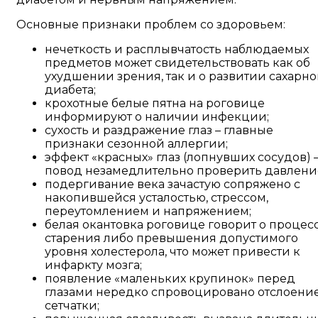
Основные признаки проблем со здоровьем:
нечеткость и расплывчатость наблюдаемых
предметов может свидетельствовать как об
ухудшении зрения, так и о развитии сахарно
диабета;
крохотные белые пятна на роговице
информируют о наличии инфекции;
сухость и раздражение глаз – главные
признаки сезонной аллергии;
эффект «красных» глаз (лопнувших сосудов) 
повод незамедлительно проверить давлени
подергивание века зачастую сопряжено с
накопившейся усталостью, стрессом,
переутомлением и напряжением;
белая окантовка роговице говорит о процес
старения либо превышения допустимого
уровня холестерола, что может привести к
инфаркту мозга;
появление «маленьких крупинок» перед
глазами нередко спровоцировано отслоени
сетчатки;