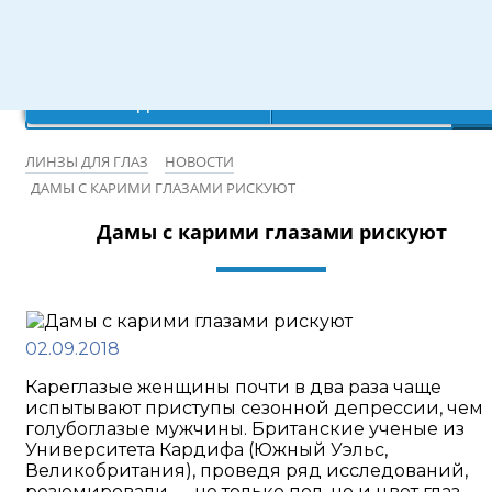
Режим работы: 10:00-20:00
×
×
×
×
Ваш город:
Записаться на бесплатную проверку зрения
Санкт-Петербург
Да
Нет
ЛИНЗЫ ДЛЯ ГЛАЗ
НОВОСТИ
ДАМЫ С КАРИМИ ГЛАЗАМИ РИСКУЮТ
Дамы с карими глазами рискуют
02.09.2018
Кареглазые женщины почти в два раза чаще
испытывают приступы сезонной депрессии, чем
голубоглазые мужчины. Британские ученые из
Университета Кардифа (Южный Уэльс,
Великобритания), проведя ряд исследований,
резюмировали — не только пол, но и цвет глаз