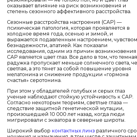
оказывает влияние на риск возникновения и
степень сезонного аффективного расстройства.
Сезонные расстройства настроения (САР) —
психическая патология, которая проявляется в
холодное время года, осенью и зимой, и
выражается подавленным настроением, чувство
безнадежности, апатией. Как показали
исследования, одним из причин возникновения
САР является цвет глаз. Все дело в том, что темна
радужка пропускает меньше солнечного света, ч
светлая, а это тянет за собой повышение уровня
мелатонина и снижение продукции «гормона
счастья» серотонина.
При этом у обладателей голубых и серых глаз
ученые наблюдают стойкую устойчивость к САР.
Согласно некоторым теориям, светлые глаза —
следствие защитной генетической мутации,
произошедшей 10 000 лет назад, когда люди
мигрировали с экватора в северные широты.
Широкий выбор
контактных линз
различного сро
ношения и назначения, в том числе с защитными