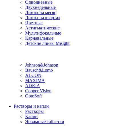
Однодневные
Двухнедельные
Линзы на месяц
Линзы на квартал
Цветные
Астигматические
Мультифокальные
Карнавальные
Детские линзы Misight
Производитель
Johnson&Johnson
Bausch&Lomb
ALCON
MAXIMA
ADRIA
Cooper Vision
OptoSoft
Растворы и капли
Растворы
Капли
Энзимные таблетки