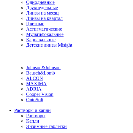
Однодневные
Двухнедельные
Линзы на месяц
Линзы на квартал
Цветные
Астигматические
Мультифокальные
Карнавальные
Детские линзы Misight
Производитель
Johnson&Johnson
Bausch&Lomb
ALCON
MAXIMA
ADRIA
Cooper Vision
OptoSoft
Растворы и капли
Растворы
Капли
Энзимные таблетки